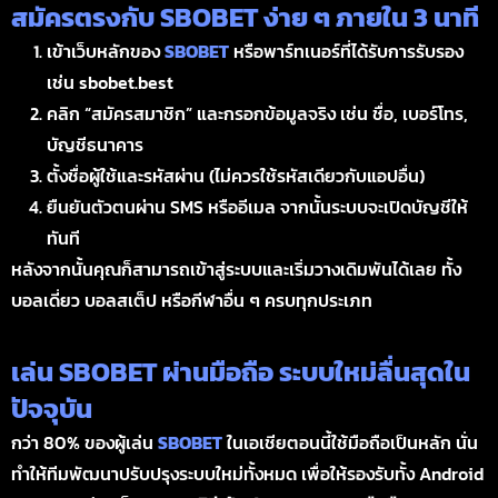
สมัครตรงกับ SBOBET ง่าย ๆ ภายใน 3 นาที
เข้าเว็บหลักของ
SBOBET
หรือพาร์ทเนอร์ที่ได้รับการรับรอง
เช่น sbobet.best
คลิก “สมัครสมาชิก” และกรอกข้อมูลจริง เช่น ชื่อ, เบอร์โทร,
บัญชีธนาคาร
ตั้งชื่อผู้ใช้และรหัสผ่าน (ไม่ควรใช้รหัสเดียวกับแอปอื่น)
ยืนยันตัวตนผ่าน SMS หรืออีเมล จากนั้นระบบจะเปิดบัญชีให้
ทันที
หลังจากนั้นคุณก็สามารถเข้าสู่ระบบและเริ่มวางเดิมพันได้เลย ทั้ง
บอลเดี่ยว บอลสเต็ป หรือกีฬาอื่น ๆ ครบทุกประเภท
เล่น SBOBET ผ่านมือถือ ระบบใหม่ลื่นสุดใน
ปัจจุบัน
กว่า 80% ของผู้เล่น
SBOBET
ในเอเชียตอนนี้ใช้มือถือเป็นหลัก นั่น
ทำให้ทีมพัฒนาปรับปรุงระบบใหม่ทั้งหมด เพื่อให้รองรับทั้ง Android