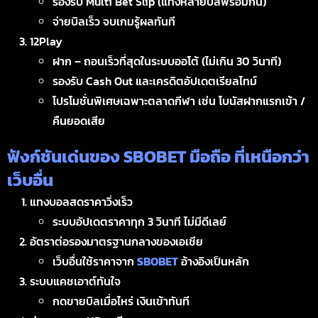
รองรับ Multi Bet Slip (แทงหลายบิลพร้อมกัน)
จ่ายบิลเร็ว จบเกมรู้ผลทันที
12Play
ฝาก – ถอนเร็วที่สุดในระบบออโต้ (ไม่เกิน 30 วินาที)
รองรับ Cash Out และเครดิตอัปเดตเรียลไทม์
โปรโมชั่นพิเศษเฉพาะตลาดกีฬา เช่น โบนัสฝากแรกเข้า /
คืนยอดเสีย
ฟังก์ชันเด่นของ SBOBET มือถือ ที่เหนือกว่า
เว็บอื่น
แทงบอลสดราคาวิ่งเร็ว
ระบบอัปเดตราคาทุก 3 วินาที ไม่มีดีเลย์
อัตราต่อรองมาตรฐานกลางของเอเชีย
เว็บอื่นใช้ราคาจาก
SBOBET
อ้างอิงเป็นหลัก
ระบบแคชเอาต์ทันใจ
กดขายบิลเมื่อไหร่ เงินเข้าทันที