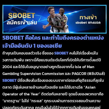
SBOBET คือใคร และทำไมถึงครองตำแหน่ง
เจ้ามืออันดับ 1 ของเอเชีย
ถ้าคุณเป็นคอบอลตัวจริง ชื่อของ
SBOBET
คงไม่ใช่เรื่องใหม่ใน
วงการเดิมพัน เพราะนี่คือแบรนด์ระดับโลกที่เปิดให้บริการตั้งแต่ปี
2004 และได้รับใบอนุญาตอย่างถูกต้องจากทั้ง Isle of Man
Gambling Supervision Commission และ PAGCOR (ฟิลิปปินส์)
SBOBET
มีชื่อเสียงในเรื่องของระบบราคาต่อรองที่ยุติธรรมที่สุดใน
ตลาด มีผู้เล่นหลายล้านคนทั่วเอเชีย และได้รับรางวัล “Asian
Operator of the Year” ติดต่อกันหลายปี จุดแข็งของพวกเขาคือ
“มาตรฐาน” ไม่ใช่ “กระแส” ทุกระบบผ่านการตรวจสอบด้านความ
ปลอดภัยระดับสากล คุณจึงมั่นใจได้ว่าทุกการเดิมพันของคุณอยู่