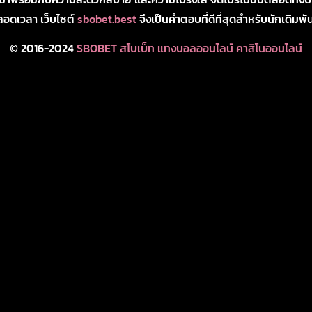
ลอดเวลา เว็บไซต์
sbobet.best
จึงเป็นคำตอบที่ดีที่สุดสำหรับนักเดิมพั
© 2016-2024
SBOBET สโบเบ็ท แทงบอลออนไลน์ คาสิโนออนไลน์