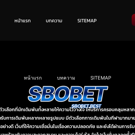
หน้าแรก
บทความ
SITEMAP
หน้าแรก
บทความ
SITEMAP
ตัวเลือกที่นักเดิมพันทั้งหลายให้ความไว้วางใจ ให้บริการครอบคลุมหล
ับการเดิมพันหลากหลายรูปแบบ มีตัวเลือกการเดิมพันในกีฬามากมาย ไ
งดี เว็บที่ให้ความเชื่อมั่นในเรื่องความปลอดภัย และยังได้ผ่านการรับ
ี่มาพร้อมกับความสะดวกสบาย และความโปร่งใส จัดโปรโมชั่นตลอดทั้งปี 