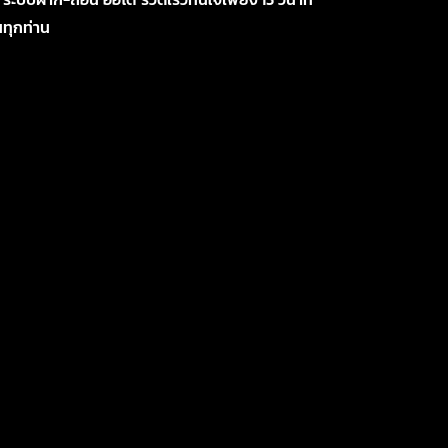
นทุกท่าน