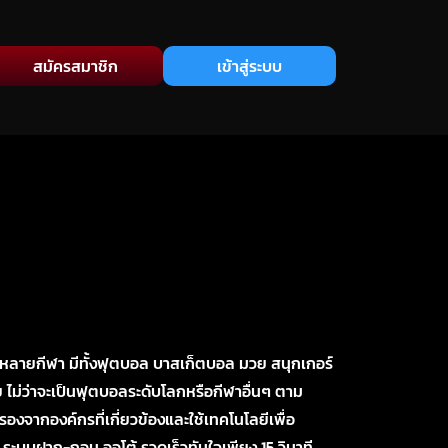
สมัครสมาชิก
เข้าสู่ระบบ
ากหลายกีฬา มีทั้งฟุตบอล บาสเก็ตบอล มวย สนุกเกอร์
ม่ว่าจะเป็นฟุตบอลระดับโลกหรือกีฬาอื่นๆ ตาม
รองจากองค์กรที่เกี่ยวข้องและใช้เทคโนโลยีเพื่อ
ระบบฝาก-ถอน ออโต้ รวดเร็วทันใจเพียง 15 วินาที