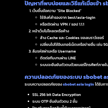
ปัญหาที่พบบ่อยและวิธีแก้เมื่อเข้า s
เว็บขึ้นข้อความ “Site Blocked”
ใช้ลิงก์สำรองจาก best/asia-login
หรือเปิดผ่าน VPN / แอป 1.1.1
หน้าเว็บไม่โหลดหรือค้าง
ล้าง Cache และ Cookies ของเบราว์เซอร์
เปลี่ยนไปใช้อินเทอร์เน็ตเครือข่ายอื่น เช่น 5G
ลืมรหัสผ่านหรือ Username
ติดต่อทีมงานผ่าน LINE
ระบบจะยืนยันตัวตนด้วยเบอร์โทรศัพท์ภายใน
ความปลอดภัยของระบบ sbobet as
ระบบความปลอดภัยของ
sbobet asia login
ได้รับก
SSL 256 bit Data Encryption
ระบบ OTP ยืนยันตัวตน 2 ชั้น
ป้องกันการล็อกอินซ้ำในหลายอุปกรณ์