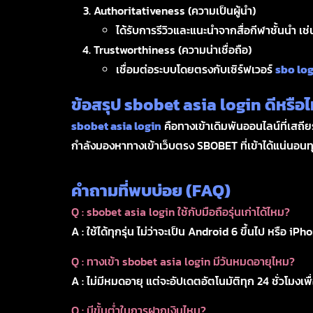
Authoritativeness (ความเป็นผู้นำ)
ได้รับการรีวิวและแนะนำจากสื่อกีฬาชั้นนำ
Trustworthiness (ความน่าเชื่อถือ)
เชื่อมต่อระบบโดยตรงกับเซิร์ฟเวอร์
sbo lo
ข้อสรุป sbobet asia login ดีหรือไ
sbobet asia login
คือทางเข้าเดิมพันออนไลน์ที่เสถี
กำลังมองหาทางเข้าเว็บตรง SBOBET ที่เข้าได้แน่นอนท
คำถามที่พบบ่อย (FAQ)
Q : sbobet asia login ใช้กับมือถือรุ่นเก่าได้ไหม?
A : ใช้ได้ทุกรุ่น ไม่ว่าจะเป็น Android 6 ขึ้นไป หรือ iPh
Q : ทางเข้า sbobet asia login มีวันหมดอายุไหม?
A : ไม่มีหมดอายุ แต่จะอัปเดตอัตโนมัติทุก 24 ชั่วโมง
Q : มีขั้นต่ำในการฝากเงินไหม?