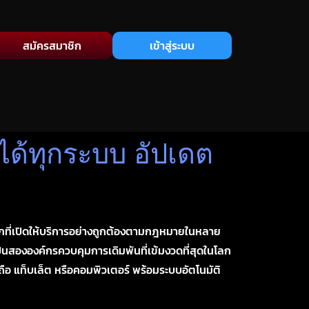
สมัครสมาชิก
เข้าสู่ระบบ
าได้ทุกระบบ อัปเดต
ลกที่เปิดให้บริการอย่างถูกต้องตามกฎหมายในหลาย
นสององค์กรควบคุมการเดิมพันที่เข้มงวดที่สุดในโลก
อถือ แท็บเล็ต หรือคอมพิวเตอร์ พร้อมระบบอัตโนมัติ