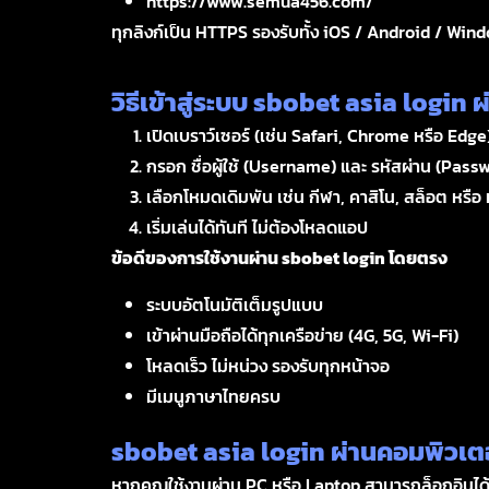
https://www.semua456.com/
ทุกลิงก์เป็น HTTPS รองรับทั้ง iOS / Android / Wind
วิธีเข้าสู่ระบบ sbobet asia login ผ
เปิดเบราว์เซอร์ (เช่น Safari, Chrome หรือ Edge
กรอก ชื่อผู้ใช้ (Username) และ รหัสผ่าน (Pass
เลือกโหมดเดิมพัน เช่น กีฬา, คาสิโน, สล็อต หรื
เริ่มเล่นได้ทันที ไม่ต้องโหลดแอป
ข้อดีของการใช้งานผ่าน sbobet login โดยตรง
ระบบอัตโนมัติเต็มรูปแบบ
เข้าผ่านมือถือได้ทุกเครือข่าย (4G, 5G, Wi-Fi)
โหลดเร็ว ไม่หน่วง รองรับทุกหน้าจอ
มีเมนูภาษาไทยครบ
sbobet asia login ผ่านคอมพิวเตอ
หากคุณใช้งานผ่าน PC หรือ Laptop สามารถล็อกอินได