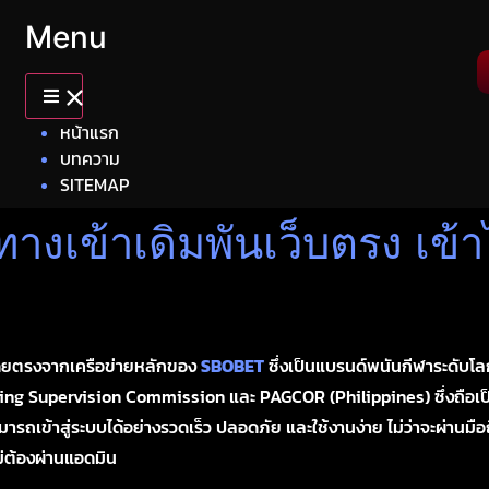
Menu
หน้าแรก
บทความ
SITEMAP
างเข้าเดิมพันเว็บตรง เข้
โดยตรงจากเครือข่ายหลักของ
SBOBET
ซึ่งเป็นแบรนด์พนันกีฬาระดับโ
ling Supervision Commission และ PAGCOR (Philippines) ซึ่งถือเป็
ารถเข้าสู่ระบบได้อย่างรวดเร็ว ปลอดภัย และใช้งานง่าย ไม่ว่าจะผ่านมื
ม่ต้องผ่านแอดมิน