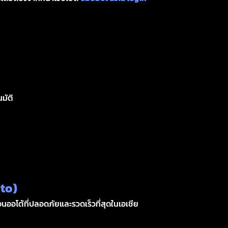
มัติ
to)
ออโต้ที่ปลอดภัยและรวดเร็วที่สุดในเอเชีย