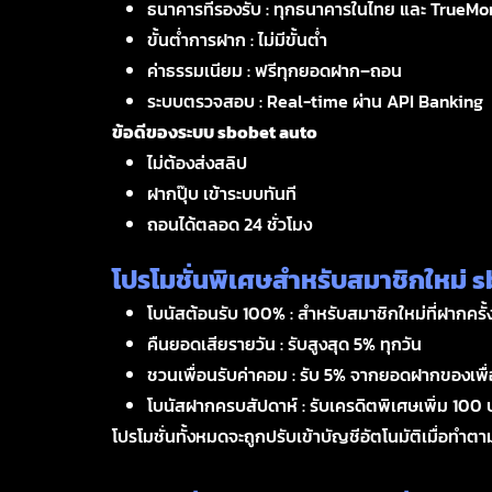
ธนาคารที่รองรับ : ทุกธนาคารในไทย และ TrueM
ขั้นต่ำการฝาก : ไม่มีขั้นต่ำ
ค่าธรรมเนียม : ฟรีทุกยอดฝาก–ถอน
ระบบตรวจสอบ : Real-time ผ่าน API Banking
ข้อดีของระบบ sbobet auto
ไม่ต้องส่งสลิป
ฝากปุ๊บ เข้าระบบทันที
ถอนได้ตลอด 24 ชั่วโมง
โปรโมชั่นพิเศษสำหรับสมาชิกใหม่ 
โบนัสต้อนรับ 100% : สำหรับสมาชิกใหม่ที่ฝากครั
คืนยอดเสียรายวัน : รับสูงสุด 5% ทุกวัน
ชวนเพื่อนรับค่าคอม : รับ 5% จากยอดฝากของเพื
โบนัสฝากครบสัปดาห์ : รับเครดิตพิเศษเพิ่ม 100
โปรโมชั่นทั้งหมดจะถูกปรับเข้าบัญชีอัตโนมัติเมื่อทำตาม