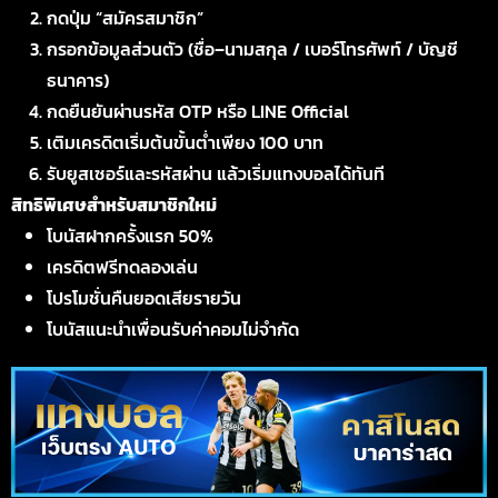
กดปุ่ม “สมัครสมาชิก”
กรอกข้อมูลส่วนตัว (ชื่อ–นามสกุล / เบอร์โทรศัพท์ / บัญชี
ธนาคาร)
กดยืนยันผ่านรหัส OTP หรือ LINE Official
เติมเครดิตเริ่มต้นขั้นต่ำเพียง 100 บาท
รับยูสเซอร์และรหัสผ่าน แล้วเริ่มแทงบอลได้ทันที
สิทธิพิเศษสำหรับสมาชิกใหม่
โบนัสฝากครั้งแรก 50%
เครดิตฟรีทดลองเล่น
โปรโมชั่นคืนยอดเสียรายวัน
โบนัสแนะนำเพื่อนรับค่าคอมไม่จำกัด