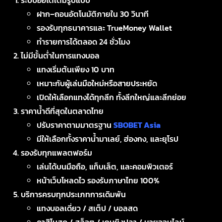
ฝาก–ถอนอัตโนมัติภายใน 30 วินาที
รองรับทุกธนาคารและ TrueMoney Wallet
ทำรายการได้ตลอด 24 ชั่วโมง
ไม่มีขั้นต่ำในการแทงบอล
แทงเริ่มต้นเพียง 10 บาท
เหมาะกับผู้เล่นมือใหม่หรือสายประหยัด
เปิดให้เลือกแทงได้ทุกลีก ทั้งลีกใหญ่และลีกย่อย
ราคาน้ำดีที่สุดในตลาดไทย
ปรับราคาตามมาตรฐาน
SBOBET Asia
มีให้เลือกทั้งราคาน้ำมาเลย์, ฮ่องกง, และยุโรป
รองรับทุกแพลตฟอร์ม
เล่นได้บนมือถือ, แท็บเล็ต, และคอมพิวเตอร์
หน้าเว็บโหลดไว รองรับภาษาไทย 100%
บริการครบทุกประเภทการเดิมพัน
แทงบอลเดี่ยว / สเต็ป / บอลสด
คาสิโนสด / สล็อต / เกมยิงปลา / หวยออนไลน์