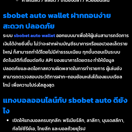
sbobet auto wallet ฝากถอนง่าย
สะดวก ปลอดภัย
ระบบ
sbobet auto wallet
ออกแบบมาเพื่อให้ผู้เล่นสามารถจัดการ
เงินได้ง่ายยิ่งขึ้น ไม่ว่าจะฝากผ่านบัญชีธนาคารหรือแอปวอลเล็ตราย
ใหญ่ ก็สามารถทำได้โดยไม่มีค่าธรรมเนียม ทุกขั้นตอนเป็นระบบ
อัตโนมัติที่เชื่อมต่อกับ API ของธนาคารโดยตรง ทำให้ข้อมูล
ปลอดภัยและลดโอกาสความผิดพลาดในการทำรายการ ผู้เล่นยัง
สามารถตรวจสอบประวัติการฝาก–ถอนย้อนหลังได้เองแบบเรียล
ไทม์ เพื่อความโปร่งใสสูงสุด
แทงบอลออนไลน์กับ sbobet auto ดียัง
ไง
เปิดให้แทงบอลครบทุกลีก: พรีเมียร์ลีก, ลาลีกา, บุนเดสลีกา,
กัลโช่ซีรีย์เอ, ไทยลีก และบอลถ้วยยุโรป