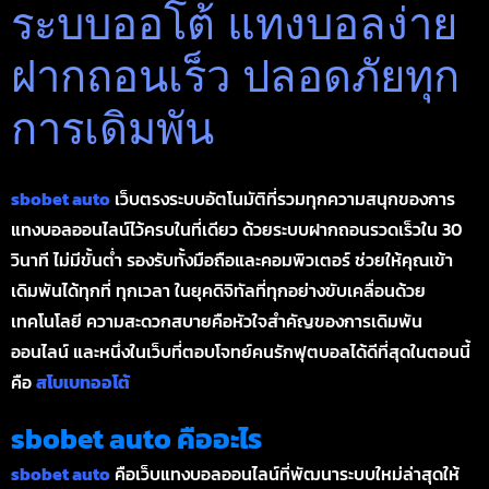
ระบบออโต้ แทงบอลง่าย
ฝากถอนเร็ว ปลอดภัยทุก
การเดิมพัน
sbobet auto
เว็บตรงระบบอัตโนมัติที่รวมทุกความสนุกของการ
แทงบอลออนไลน์ไว้ครบในที่เดียว ด้วยระบบฝากถอนรวดเร็วใน 30
วินาที ไม่มีขั้นต่ำ รองรับทั้งมือถือและคอมพิวเตอร์ ช่วยให้คุณเข้า
เดิมพันได้ทุกที่ ทุกเวลา ในยุคดิจิทัลที่ทุกอย่างขับเคลื่อนด้วย
เทคโนโลยี ความสะดวกสบายคือหัวใจสำคัญของการเดิมพัน
ออนไลน์ และหนึ่งในเว็บที่ตอบโจทย์คนรักฟุตบอลได้ดีที่สุดในตอนนี้
คือ
สโบเบทออโต้
sbobet auto คืออะไร
sbobet auto
คือเว็บแทงบอลออนไลน์ที่พัฒนาระบบใหม่ล่าสุดให้