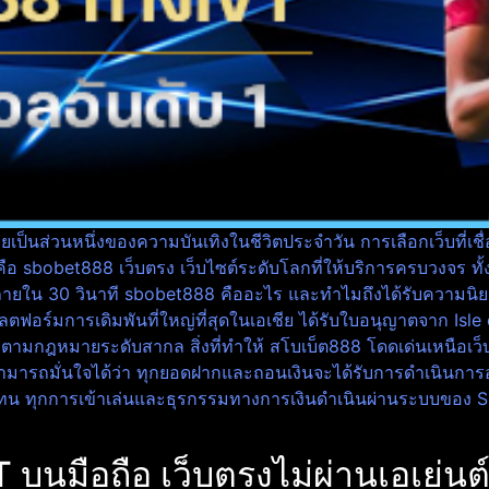
เป็นส่วนหนึ่งของความบันเทิงในชีวิตประจำวัน การเลือกเว็บที่เช
ี้ก็คือ sbobet888 เว็บตรง เว็บไซต์ระดับโลกที่ให้บริการครบวงจร
ยใน 30 วินาที sbobet888 คืออะไร และทำไมถึงได้รับความนิยมส
ลตฟอร์มการเดิมพันที่ใหญ่ที่สุดในเอเชีย ได้รับใบอนุญาตจาก I
องตามกฎหมายระดับสากล สิ่งที่ทำให้ สโบเบ็ต888 โดดเด่นเหนือเว็
้เล่นสามารถมั่นใจได้ว่า ทุกยอดฝากและถอนเงินจะได้รับการดำเนิ
นตัวแทน ทุกการเข้าเล่นและธุรกรรมทางการเงินดำเนินผ่านระบบของ
 บนมือถือ เว็บตรงไม่ผ่านเอเย่นต์