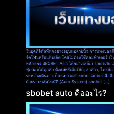
ในยุคดิจิทัลที่ทุกอย่างอยู่บนปลายนิ้ว การแทงบอล
ร์ตโฟนหรือแท็บเล็ต โดยไม่ต้องใช้คอมพิวเตอร์ เว
หลักของ SBOBET Asia ได้อย่างเสถียร ปลอดภัย และ
ฟุตบอลได้ทุกลีก ตั้งแต่พรีเมียร์ลีก, ลาลีกา, ไทย
ระหว่างเดินทาง ก็สามารถเข้าระบบ sbobet มือถือ 
ด้วยระบบอัตโนมัติ (Auto System) sbobet […]
sbobet auto คืออะไร?