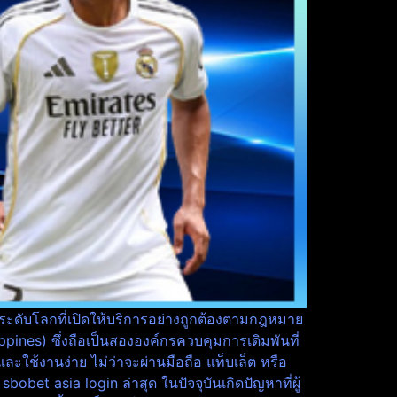
ะดับโลกที่เปิดให้บริการอย่างถูกต้องตามกฎหมาย
nes) ซึ่งถือเป็นสององค์กรควบคุมการเดิมพันที่
ละใช้งานง่าย ไม่ว่าจะผ่านมือถือ แท็บเล็ต หรือ
bet asia login ล่าสุด ในปัจจุบันเกิดปัญหาที่ผู้