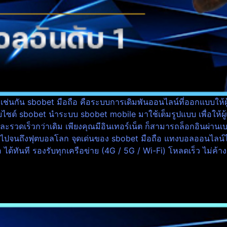
ก็เช่นกัน sbobet มือถือ คือระบบการเดิมพันออนไลน์ที่ออกแบบให้ผ
็บไซต์ sbobet นำระบบ sbobet mobile มาใช้เต็มรูปแบบ เพื่อให้ผู
รวดเร็วกว่าเดิม เพียงคุณมีอินเทอร์เน็ต ก็สามารถล็อกอินผ่านเบร
ลีก ไปจนถึงฟุตบอลโลก จุดเด่นของ sbobet มือถือ แทงบอลออนไลน์ได้ท
ได้ทันที รองรับทุกเครือข่าย (4G / 5G / Wi-Fi) โหลดเร็ว ไม่ค