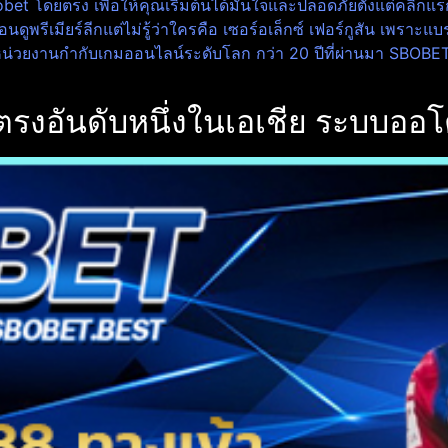
bobet โดยตรง เพื่อให้คุณเริ่มต้นได้มั่นใจและปลอดภัยตั้งแต่คลิ
นดูพรีเมียร์ลีกแต่ไม่รู้ว่าใครคือ เซอร์อเล็กซ์ เฟอร์กูสัน เพราะแ
หน่วยงานกำกับเกมออนไลน์ระดับโลก กว่า 20 ปีที่ผ่านมา SBOBET พ
ตรงอันดับหนึ่งในเอเชีย ระบบออโ