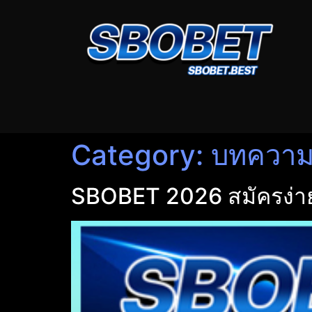
Category:
บทควา
SBOBET 2026 สมัครง่าย เ