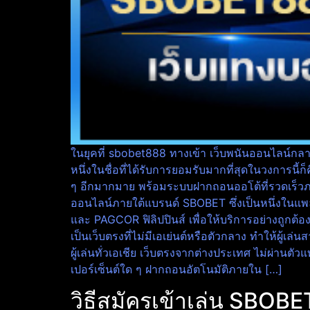
ในยุคที่ sbobet888 ทางเข้า เว็บพนันออนไลน์กลาย
หนึ่งในชื่อที่ได้รับการยอมรับมากที่สุดในวงการน
ๆ อีกมากมาย พร้อมระบบฝากถอนออโต้ที่รวดเร็วภา
ออนไลน์ภายใต้แบรนด์ SBOBET ซึ่งเป็นหนึ่งในแพ
และ PAGCOR ฟิลิปปินส์ เพื่อให้บริการอย่างถูกต้
เป็นเว็บตรงที่ไม่มีเอเย่นต์หรือตัวกลาง ทำให้ผู
ผู้เล่นทั่วเอเชีย เว็บตรงจากต่างประเทศ ไม่ผ่า
เปอร์เซ็นต์ใด ๆ ฝากถอนอัตโนมัติภายใน […]
วิธีสมัครเข้าเล่น SBOBET