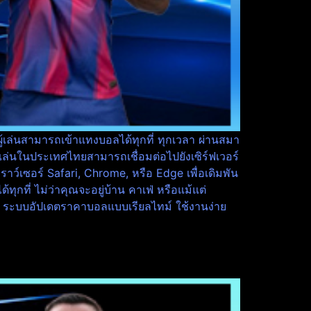
ู้เล่นสามารถเข้าแทงบอลได้ทุกที่ ทุกเวลา ผ่านสมา
้เล่นในประเทศไทยสามารถเชื่อมต่อไปยังเซิร์ฟเวอร์
าว์เซอร์ Safari, Chrome, หรือ Edge เพื่อเดิมพัน
ุกที่ ไม่ว่าคุณจะอยู่บ้าน คาเฟ่ หรือแม้แต่
้าง ระบบอัปเดตราคาบอลแบบเรียลไทม์ ใช้งานง่าย