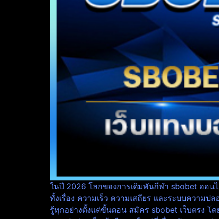
ในปี 2026 โลกของการเดิมพันกีฬา sbobet ออนไลน์
ทั้งเรื่อง ความเร็ว ความเสถียร และระบบความปลอ
รู้ทุกอย่างตั้งแต่ขั้นตอน สมัคร sbobet เว็บตรง โ