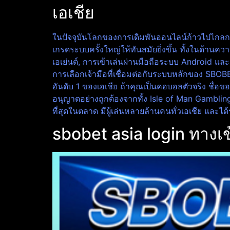
เอเชีย
ในปัจจุบันโลกของการเดิมพันออนไลน์ก้าวไปไกลกว่า
เกรดระบบครั้งใหญ่ให้ทันสมัยยิ่งขึ้น ทั้งในด้าน
เอเย่นต์, การเข้าเล่นผ่านมือถือระบบ Android แล
การเลือกเจ้ามือที่เชื่อมต่อกับระบบหลักของ SBO
อันดับ 1 ของเอเชีย ถ้าคุณเป็นคอบอลตัวจริง ชื่อข
อนุญาตอย่างถูกต้องจากทั้ง Isle of Man Gamblin
ที่สุดในตลาด มีผู้เล่นหลายล้านคนทั่วเอเชีย และได
sbobet asia login ทางเข้